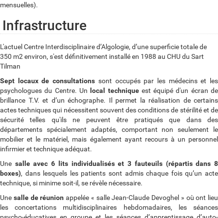
mensuelles).
Infrastructure
L'actuel Centre Interdisciplinaire d’Algologie, d’une superficie totale de
350 m2 environ, s'est définitivement installé en 1988 au CHU du Sart
Tilman
Sept locaux de consultations
sont occupés par les médecins et le
psychologues du Centre. Un
local technique
est équipé d'un écran d
brillance T.V. et d’un échographe. Il permet la réalisation de certains
actes techniques qui nécessitent souvent des conditions de stérilité et de
sécurité telles qu'ils ne peuvent être pratiqués que dans des
départements spécialement adaptés, comportant non seulement le
mobilier et le matériel, mais également ayant recours à un personnel
infirmier et technique adéquat.
Une
salle avec 6 lits individualisés et 3 fauteuils (répartis dans 
boxes)
, dans lesquels les patients sont admis chaque fois qu’un acte
technique, si minime soit-il, se révèle nécessaire.
Une
salle de réunion
appelée « salle Jean-Claude Devoghel » où ont lieu
les concertations multidisciplinaires hebdomadaires, les séances
psycho-éducatives en groupe et les séances d’apprentissage d’auto-