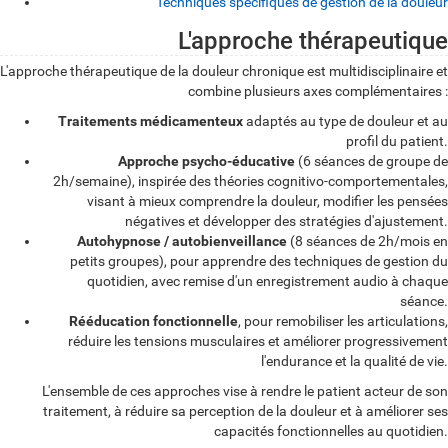
Techniques spécifiques de gestion de la douleur
L'approche thérapeutique
L
L'approche thérapeutique de la douleur chronique est multidisciplinaire et
'
combine plusieurs axes complémentaires :
a
Traitements médicamenteux
adaptés au type de douleur et au
p
profil du patient.
Approche psycho-éducative
(6 séances de groupe de
p
2h/semaine), inspirée des théories cognitivo-comportementales,
r
visant à mieux comprendre la douleur, modifier les pensées
négatives et développer des stratégies d'ajustement.
o
Autohypnose / autobienveillance
(8 séances de 2h/mois en
c
petits groupes), pour apprendre des techniques de gestion du
quotidien, avec remise d'un enregistrement audio à chaque
h
séance.
e
Rééducation fonctionnelle
, pour remobiliser les articulations,
réduire les tensions musculaires et améliorer progressivement
t
l'endurance et la qualité de vie.
h
L'ensemble de ces approches vise à rendre le patient acteur de son
é
traitement, à réduire sa perception de la douleur et à améliorer ses
capacités fonctionnelles au quotidien.