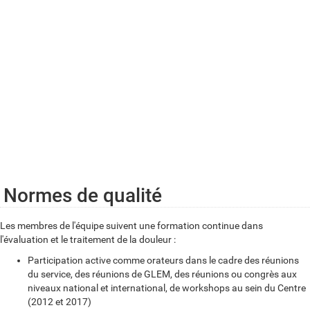
Infiltration intraforaminale lombaire
Infiltration sacro-iliaque
Infiltration péridurale de corticoïdes
Thermocoagulation par radiofréquence au niveau rachidien
Radiofréquence des nerfs périphériques (géniculés, scapulaires,…)
Radiofréquence des ganglions dorsaux, lombaires et sacrés
Rhizotomie refroidie
Neurostimulation médullaire
Neurostimulation transcutanée (TENS)
Neurostimulation des ganglions rachidiens
Pose de patches de capsaïcine (Qutenza)
Normes de qualité
Les membres de l'équipe suivent une formation continue dans
l'évaluation et le traitement de la douleur :
Participation active comme orateurs dans le cadre des réunions
du service, des réunions de GLEM, des réunions ou congrès aux
niveaux national et international, de workshops au sein du Centre
(2012 et 2017)